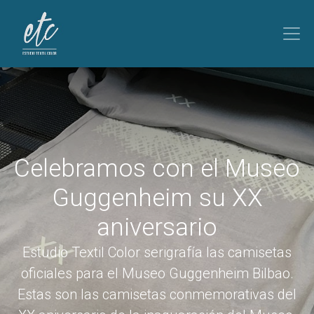
Celebramos con el Museo
Guggenheim su XX
aniversario
Estudio Textil Color serigrafía las camisetas
oficiales para el Museo Guggenheim Bilbao.
Estas son las camisetas conmemorativas del